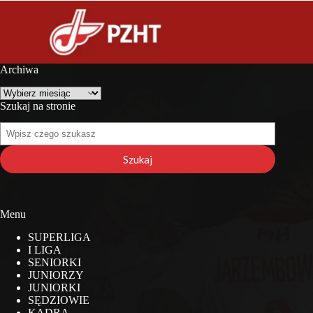
Archiwa
Archiwa
Szukaj na stronie
Szukaj
na
stronie
Szukaj
Menu
SUPERLIGA
I LIGA
SENIORKI
JUNIORZY
JUNIORKI
SĘDZIOWIE
KADRA