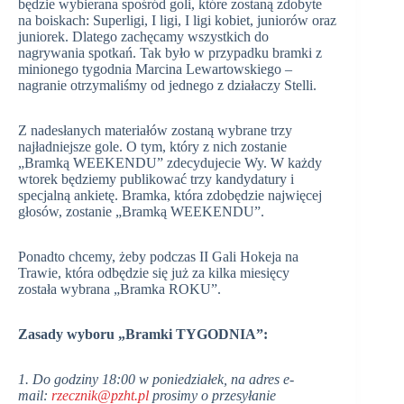
będzie wybierana spośród goli, które zostaną zdobyte
na boiskach: Superligi, I ligi, I ligi kobiet, juniorów oraz
juniorek. Dlatego zachęcamy wszystkich do
nagrywania spotkań. Tak było w przypadku bramki z
minionego tygodnia Marcina Lewartowskiego –
nagranie otrzymaliśmy od jednego z działaczy Stelli.
Z nadesłanych materiałów zostaną wybrane trzy
najładniejsze gole. O tym, który z nich zostanie
„Bramką WEEKENDU” zdecydujecie Wy. W każdy
wtorek będziemy publikować trzy kandydatury i
specjalną ankietę. Bramka, która zdobędzie najwięcej
głosów, zostanie „Bramką WEEKENDU”.
Ponadto chcemy, żeby podczas II Gali Hokeja na
Trawie, która odbędzie się już za kilka miesięcy
została wybrana „Bramka ROKU”.
Zasady wyboru „Bramki TYGODNIA”:
1. Do godziny 18:00 w poniedziałek, na adres e-
mail:
rzecznik@pzht.pl
prosimy o przesyłanie