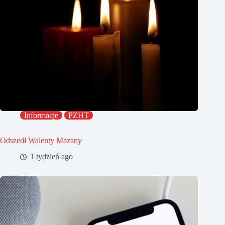
Informacje
PZHT
Odszedł Walenty Mazany
1 tydzień ago