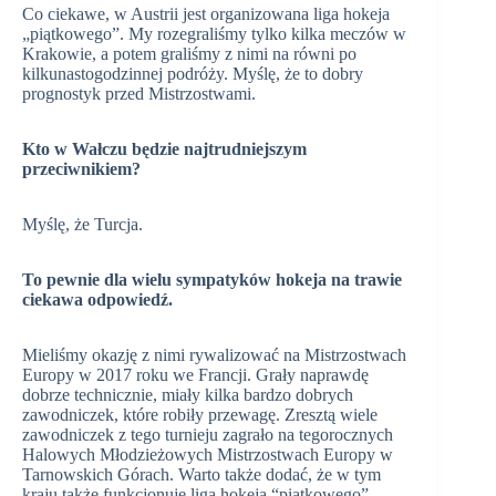
Co ciekawe, w Austrii jest organizowana liga hokeja
„piątkowego”. My rozegraliśmy tylko kilka meczów w
Krakowie, a potem graliśmy z nimi na równi po
kilkunastogodzinnej podróży. Myślę, że to dobry
prognostyk przed Mistrzostwami.
Kto w Wałczu będzie najtrudniejszym
przeciwnikiem?
Myślę, że Turcja.
To pewnie dla wielu sympatyków hokeja na trawie
ciekawa odpowiedź.
Mieliśmy okazję z nimi rywalizować na Mistrzostwach
Europy w 2017 roku we Francji. Grały naprawdę
dobrze technicznie, miały kilka bardzo dobrych
zawodniczek, które robiły przewagę. Zresztą wiele
zawodniczek z tego turnieju zagrało na tegorocznych
Halowych Młodzieżowych Mistrzostwach Europy w
Tarnowskich Górach. Warto także dodać, że w tym
kraju także funkcjonuje liga hokeja “piątkowego”.