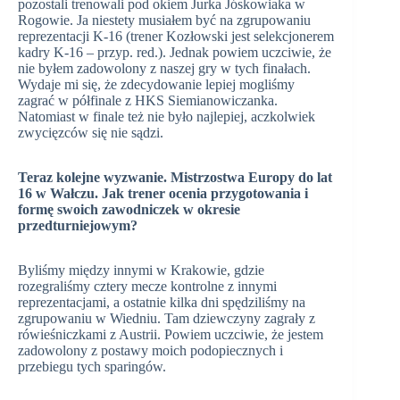
pozostali trenowali pod okiem Jurka Jóskowiaka w
Rogowie. Ja niestety musiałem być na zgrupowaniu
reprezentacji K-16 (trener Kozłowski jest selekcjonerem
kadry K-16 – przyp. red.). Jednak powiem uczciwie, że
nie byłem zadowolony z naszej gry w tych finałach.
Wydaje mi się, że zdecydowanie lepiej mogliśmy
zagrać w półfinale z HKS Siemianowiczanka.
Natomiast w finale też nie było najlepiej, aczkolwiek
zwycięzców się nie sądzi.
Teraz kolejne wyzwanie. Mistrzostwa Europy do lat
16 w Wałczu. Jak trener ocenia przygotowania i
formę swoich zawodniczek w okresie
przedturniejowym?
Byliśmy między innymi w Krakowie, gdzie
rozegraliśmy cztery mecze kontrolne z innymi
reprezentacjami, a ostatnie kilka dni spędziliśmy na
zgrupowaniu w Wiedniu. Tam dziewczyny zagrały z
rówieśniczkami z Austrii. Powiem uczciwie, że jestem
zadowolony z postawy moich podopiecznych i
przebiegu tych sparingów.