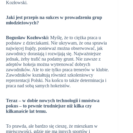
Kozłowski.
Jaki jest przepis na sukces w prowadzeniu grup
młodzieżowych?
Bogusław Kozłowski:
Myślę, że to ciężka praca u
podstaw z dzieciakami. Nie ukrywam, że ona sprawia
najwięcej frajdy, ponieważ można obserwować, jak
zawodnicy dorastają i rozwijają się. Najważniejsze
jednak, żeby trafić na podatny grunt. Nie zawsze z
adeptów hokeja można wytrenować dobrych
zawodników. Ale to nie tylko praca trenerów w klubie.
Zawodników kształtują również szkoleniowcy
reprezentacji Polski. Na końcu to także determinacja i
praca nad sobą samych hokeistów.
Teraz – w dobie nowych technologii i mnóstwa
pokus – to pewnie trudniejsze niż kilka czy
kilkanaście lat temu.
To prawda, ale bardzo się cieszę, że mieszkam w
miejscowości, gdzie nie ma innych sportów i