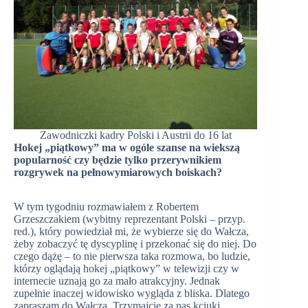
Zawodniczki kadry Polski i Austrii do 16 lat
Hokej „piątkowy” ma w ogóle szanse na wiekszą
popularność czy będzie tylko przerywnikiem
rozgrywek na pełnowymiarowych boiskach?
W tym tygodniu rozmawiałem z Robertem
Grzeszczakiem (wybitny reprezentant Polski – przyp.
red.), który powiedział mi, że wybierze się do Wałcza,
żeby zobaczyć tę dyscyplinę i przekonać się do niej. Do
czego dążę – to nie pierwsza taka rozmowa, bo ludzie,
którzy oglądają hokej „piątkowy” w telewizji czy w
internecie uznają go za mało atrakcyjny. Jednak
zupełnie inaczej widowisko wygląda z bliska. Dlatego
zapraszam do Wałcza. Trzymajcie za nas kciuki.