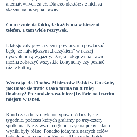
alternatywnych zajęć. Dlatego niektórzy z nich są
skazani na hokej na trawie.
Co nie zmienia faktu, że każdy ma w kieszeni
telefon, a tam wiele rozrywek.
Dlatego cały powtarzałem, powtarzam i powtarzać
będę, że największym „haczykiem” w naszej
dyscyplinie są wyjazdy. Dzięki hokejowi na trawie
można zobaczyć wszystkie kontynenty czy poznać
różne kultury.
Wracając do Finałów Mistrzostw Polski w Gnieźnie,
jak udało się trafić z taką formą na turniej
finałowy? Po rundzie zasadniczej byliście na trzecim
miejscu w tabeli.
Runda zasadnicza była nietypowa. Zdarzały się
tygodnie, podczas których graliśmy po trzy-cztery
spotkania. Nie zawsze mogłem liczyć na pełny skład i
wyniki były różne. Ponadto jednym z naszych celów
była dobra gra podczas Finałów Mistrzostw Polski