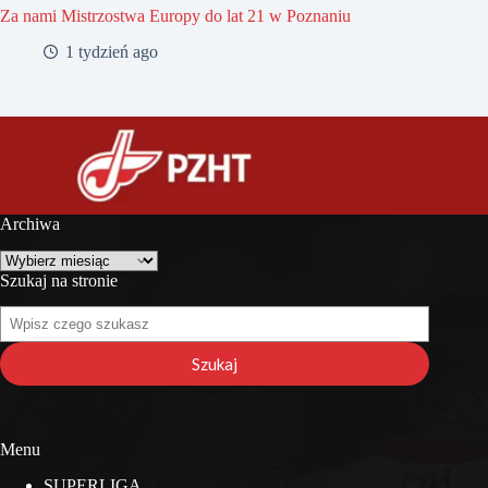
Za nami Mistrzostwa Europy do lat 21 w Poznaniu
1 tydzień ago
Archiwa
Archiwa
Szukaj na stronie
Szukaj
na
stronie
Szukaj
Menu
SUPERLIGA