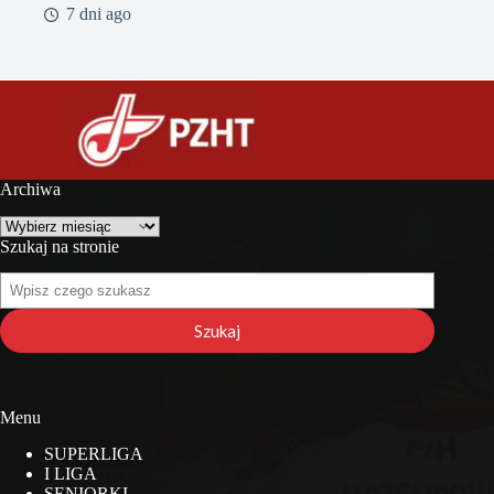
7 dni ago
Archiwa
Archiwa
Szukaj na stronie
Szukaj
na
stronie
Szukaj
Menu
SUPERLIGA
I LIGA
SENIORKI