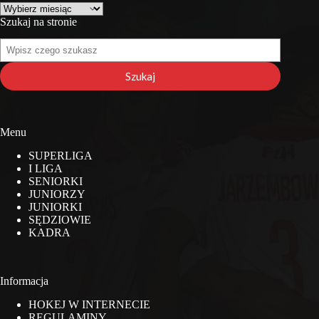
Archiwa
Szukaj na stronie
Szukaj
na
stronie
Szukaj
Menu
SUPERLIGA
I LIGA
SENIORKI
JUNIORZY
JUNIORKI
SĘDZIOWIE
KADRA
Informacja
HOKEJ W INTERNECIE
REGULAMINY