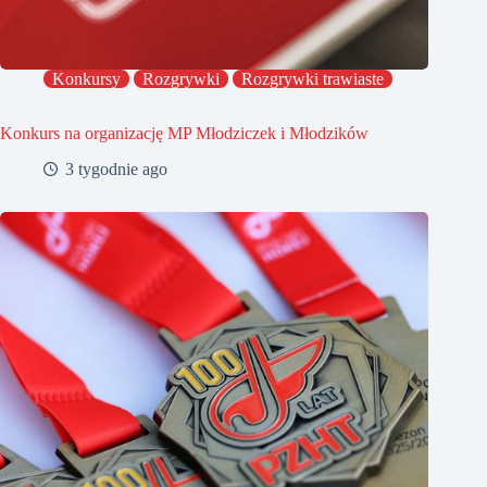
Konkursy
Rozgrywki
Rozgrywki trawiaste
Konkurs na organizację MP Młodziczek i Młodzików
3 tygodnie ago