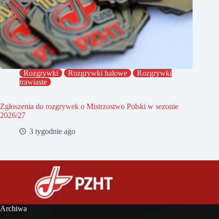
Rozgrywki
Rozgrywki halowe
Rozgrywki
trawiaste
Zgłoszenia do rozgrywek o Mistrzostwo Polski w sezonie
2026/27
3 tygodnie ago
Archiwa