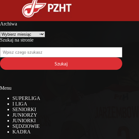
Archiwa
Archiwa
Szukaj na stronie
Szukaj
na
stronie
Szukaj
Menu
SUPERLIGA
I LIGA
SENIORKI
JUNIORZY
JUNIORKI
SĘDZIOWIE
KADRA