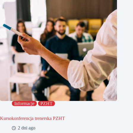
Informacje
PZHT
Kursokonferencja trenerska PZHT
2 dni ago