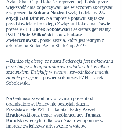
Azlan Shah Cup. Hokeiści reprezentacji Polski przez
większość dnia odpoczywali, ale wieczorem skorzystali
z zaproszenia
Sultana Nazira
i wzięli udział w
28.
edycji Gali Dinner.
Na imprezie pojawili się także
przedstawiciele Polskiego Związku Hokeja na Trawie –
prezes PZHT
Jacek Sobolewski
i sekretarz generalny
PZHT
Piotr Wilkoński
– oraz
Łukasz
Zwierzchowsk
i, polski sędzia, który jest jednym z
arbitrów na Sultan Azlan Shah Cup 2019.
– Bardzo się cieszę, że nasza Federacja jest traktowana
przez tutejszych organizatorów i władze z tak wielkim
szacunkiem. Dziękuję w swoim i zawodników imieniu
za miłe przyjęcie
– powiedział prezes PZHT Jacek
Sobolewski.
Na Gali nasi zawodnicy otrzymali prezent od
organizatorów. Polacy nie pozostali dłużni.
Przedstawiciele PZHT – kapitan kadry
Paweł
Bratkowski
oraz trener współpracujący
Tomasz
Kotulski
wręczyli Sultanowi Nazirowi upominek.
Imprezę zwieńczyły artystyczne występy.