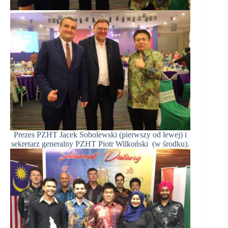
Prezes PZHT Jacek Sobolewski (pierwszy od lewej) i
sekretarz generalny PZHT Piotr Wilkoński (w środku).