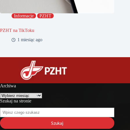
Informacje
PZHT
PZHT na TikToku
1 miesiąc ago
Archiwa
Archiwa
Szukaj na stronie
Szukaj
na
stronie
Szukaj