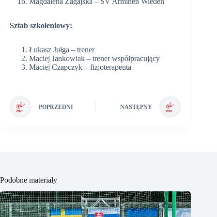
Magdalena Zagajska – SV Arminen Wiedeń
Sztab szkoleniowy:
Łukasz Jułga – trener
Maciej Jankowiak – trener współpracujący
Maciej Czapczyk – fizjoterapeuta
POPRZEDNI
NASTĘPNY
Podobne materiały