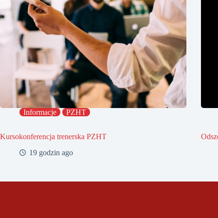
Informacje
PZHT
Kursokonferencja trenerska PZHT
Odsz
19 godzin ago