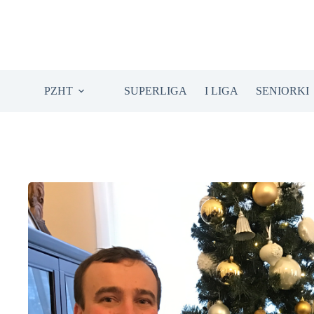
Przejdź
do
treści
PZHT
SUPERLIGA
I LIGA
SENIORKI