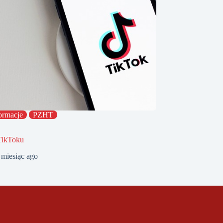
ormacje
PZHT
TikToku
 miesiąc ago