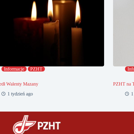
Informacje
PZHT
Inf
edł Walenty Mazany
PZHT na 
1 tydzień ago
1