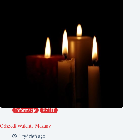
Informacje
PZHT
Odszedł Walenty Mazany
1 tydzień ago