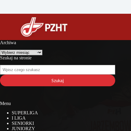
Archiwa
Archiwa
Szukaj na stronie
Szukaj
na
stronie
Szukaj
Menu
SUPERLIGA
I LIGA
SENIORKI
JUNIORZY