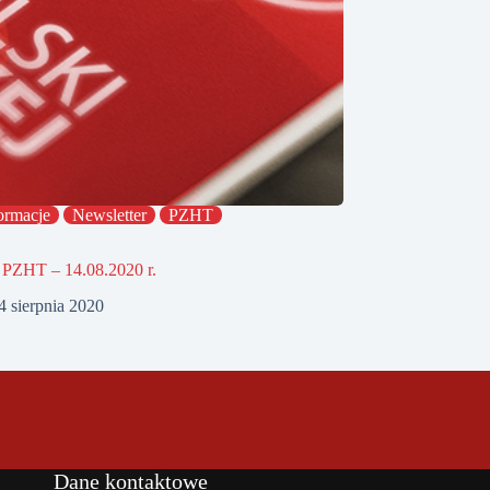
ormacje
Newsletter
PZHT
 PZHT – 14.08.2020 r.
4 sierpnia 2020
Dane kontaktowe