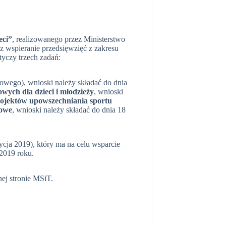
eci”
, realizowanego przez Ministerstwo
ez wspieranie przedsięwzięć z zakresu
yczy trzech zadań:
jowego), wnioski należy składać do dnia
wych dla dzieci i młodzieży
, wnioski
ojektów upowszechniania sportu
towe
, wnioski należy składać do dnia 18
ycja 2019), który ma na celu wsparcie
2019 roku.
ej stronie MSiT.