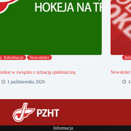
ząd
Informacje
Newsletter
Inf
nikat w związku z sytuacją epidemiczną
Newsletter
1 października 2020
1
Informacja