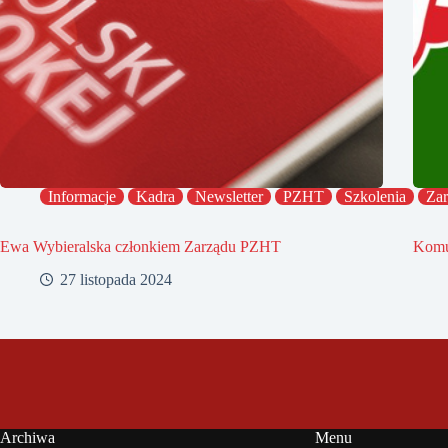
Informacje
Kadra
Newsletter
PZHT
Szkolenia
Zar
Ewa Wybieralska członkiem Zarządu PZHT
Komu
27 listopada 2024
Archiwa
Menu