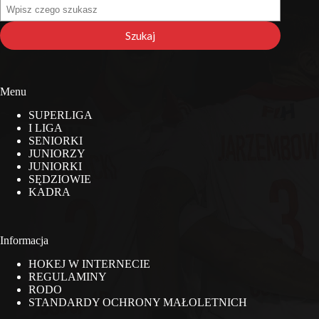
Szukaj
na
stronie
Szukaj
Menu
SUPERLIGA
I LIGA
SENIORKI
JUNIORZY
JUNIORKI
SĘDZIOWIE
KADRA
Informacja
HOKEJ W INTERNECIE
REGULAMINY
RODO
STANDARDY OCHRONY MAŁOLETNICH