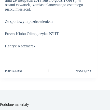
dniu
29 listopada 2018 roku o godz.17.00
(tj. w
ostatni czwartek, zamiast planowanego ostatniego
piątku miesiąca).
Ze sportowym pozdrowieniem
Prezes Klubu Olimpijczyka PZHT
Henryk Kaczmarek
POPRZEDNI
NASTĘPNY
Podobne materiały