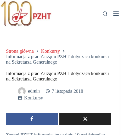
Przejdź
do
treści
Strona główna
Konkursy
Informacja z prac Zarządu PZHT dotycząca konkursu
na Sekretarza Generalnego
Informacja z prac Zarządu PZHT dotycząca konkursu
na Sekretarza Generalnego
admin
7 listopada 2018
Konkursy
Zarząd PZHT informuję, że w dniu 19 października