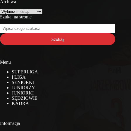
Archiwa
Archiwa
Szukaj na stronie
Szukaj
na
stronie
Szukaj
Menu
SUPERLIGA
I LIGA
SENIORKI
JUNIORZY
JUNIORKI
SĘDZIOWIE
KADRA
Informacja