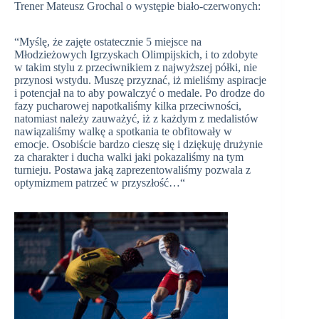
Trener Mateusz Grochal o występie biało-czerwonych:
“Myślę, że zajęte ostatecznie 5 miejsce na
Młodzieżowych Igrzyskach Olimpijskich, i to zdobyte
w takim stylu z przeciwnikiem z najwyższej półki, nie
przynosi wstydu. Muszę przyznać, iż mieliśmy aspiracje
i potencjał na to aby powalczyć o medale. Po drodze do
fazy pucharowej napotkaliśmy kilka przeciwności,
natomiast należy zauważyć, iż z każdym z medalistów
nawiązaliśmy walkę a spotkania te obfitowały w
emocje. Osobiście bardzo cieszę się i dziękuję drużynie
za charakter i ducha walki jaki pokazaliśmy na tym
turnieju. Postawa jaką zaprezentowaliśmy pozwala z
optymizmem patrzeć w przyszłość…“