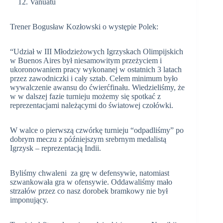
Vanuatu
Trener Bogusław Kozłowski o występie Polek:
“Udział w III Młodzieżowych Igrzyskach Olimpijskich
w Buenos Aires był niesamowitym przeżyciem i
ukoronowaniem pracy wykonanej w ostatnich 3 latach
przez zawodniczki i cały sztab. Celem minimum było
wywalczenie awansu do ćwierćfinału. Wiedzieliśmy, że
w w dalszej fazie turnieju możemy się spotkać z
reprezentacjami należącymi do światowej czołówki.
W walce o pierwszą czwórkę turnieju “odpadliśmy” po
dobrym meczu z późniejszym srebrnym medalistą
Igrzysk – reprezentacją Indii.
Byliśmy chwaleni za grę w defensywie, natomiast
szwankowała gra w ofensywie. Oddawaliśmy mało
strzałów przez co nasz dorobek bramkowy nie był
imponujący.