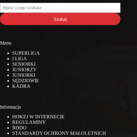
Szukaj
na
stronie
Szukaj
Menu
SUPERLIGA
I LIGA
SENIORKI
JUNIORZY
JUNIORKI
SĘDZIOWIE
KADRA
Informacja
HOKEJ W INTERNECIE
REGULAMINY
RODO
STANDARDY OCHRONY MAŁOLETNICH