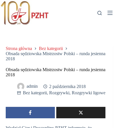
Przejdź
do
treści
Strona główna
Bez kategorii
Obsada sędziowska Mistrzostw Polski – runda jesienna
2018
Obsada sędziowska Mistrzostw Polski – runda jesienna
2018
admin
2 października 2018
Bez kategorii
,
Rozgrywki
,
Rozgrywki ligowe
Wydział Gier i Dyscypliny PZHT informuje, że