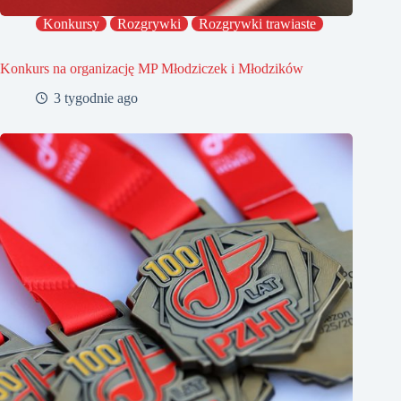
Konkursy
Rozgrywki
Rozgrywki trawiaste
Konkurs na organizację MP Młodziczek i Młodzików
3 tygodnie ago