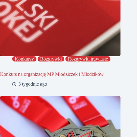
Konkursy
Rozgrywki
Rozgrywki trawiaste
Konkurs na organizację MP Młodziczek i Młodzików
3 tygodnie ago