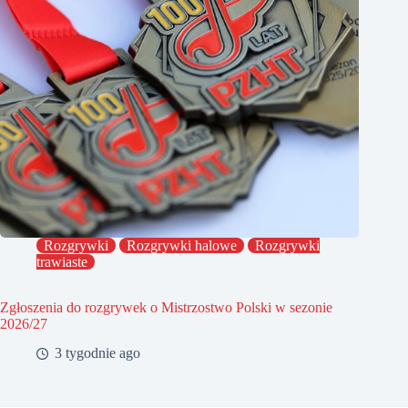
Rozgrywki
Rozgrywki halowe
Rozgrywki
trawiaste
Zgłoszenia do rozgrywek o Mistrzostwo Polski w sezonie
2026/27
3 tygodnie ago