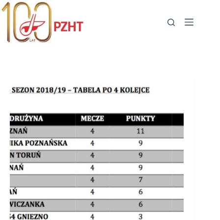
Przejdź
do
treści