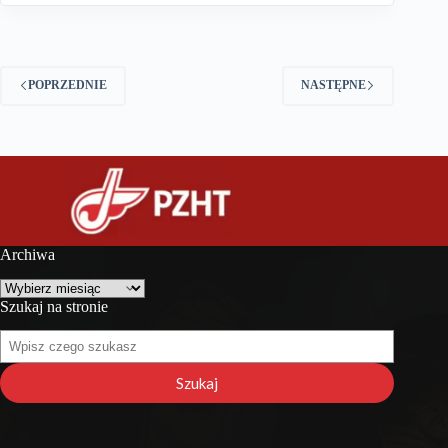
POPRZEDNIE
NASTĘPNE
Archiwa
Archiwa
Szukaj na stronie
Szukaj
na
stronie
Szukaj