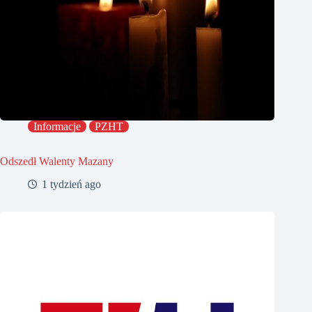
Informacje
PZHT
Odszedł Walenty Mazany
1 tydzień ago