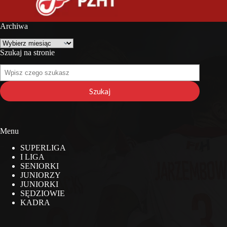
Archiwa
Archiwa
Szukaj na stronie
Szukaj
na
stronie
Szukaj
Menu
SUPERLIGA
I LIGA
SENIORKI
JUNIORZY
JUNIORKI
SĘDZIOWIE
KADRA