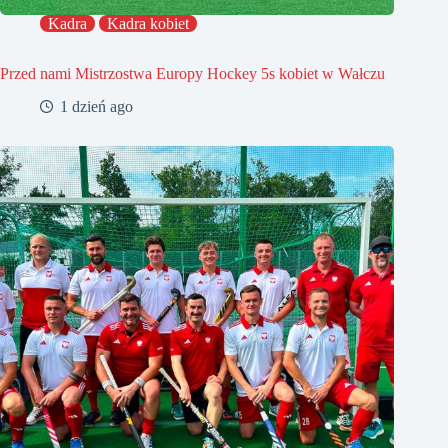
Kadra
Kadra kobiet
Przed nami Mistrzostwa Europy Hockey 5s kobiet w Wałczu
1 dzień ago