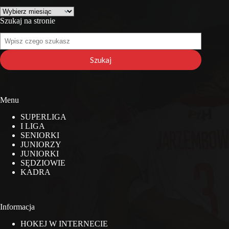
Archiwa
Szukaj na stronie
Szukaj
na
stronie
Szukaj
Menu
SUPERLIGA
I LIGA
SENIORKI
JUNIORZY
JUNIORKI
SĘDZIOWIE
KADRA
Informacja
HOKEJ W INTERNECIE