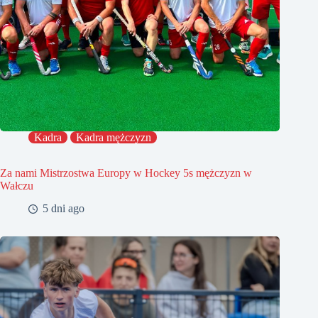
Kadra
Kadra mężczyzn
Za nami Mistrzostwa Europy w Hockey 5s mężczyzn w
Wałczu
5 dni ago