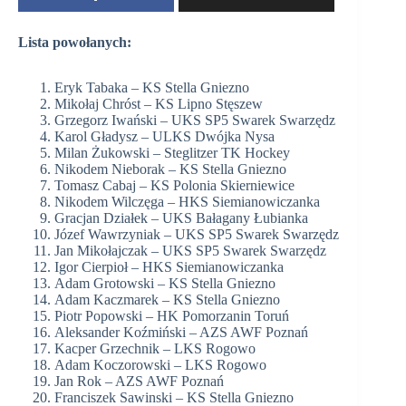
Lista powołanych:
Eryk Tabaka – KS Stella Gniezno
Mikołaj Chróst – KS Lipno Stęszew
Grzegorz Iwański – UKS SP5 Swarek Swarzędz
Karol Gładysz – ULKS Dwójka Nysa
Milan Żukowski – Steglitzer TK Hockey
Nikodem Nieborak – KS Stella Gniezno
Tomasz Cabaj – KS Polonia Skierniewice
Nikodem Wilczęga – HKS Siemianowiczanka
Gracjan Działek – UKS Bałagany Łubianka
Józef Wawrzyniak – UKS SP5 Swarek Swarzędz
Jan Mikołajczak – UKS SP5 Swarek Swarzędz
Igor Cierpioł – HKS Siemianowiczanka
Adam Grotowski – KS Stella Gniezno
Adam Kaczmarek – KS Stella Gniezno
Piotr Popowski – HK Pomorzanin Toruń
Aleksander Koźmiński – AZS AWF Poznań
Kacper Grzechnik – LKS Rogowo
Adam Koczorowski – LKS Rogowo
Jan Rok – AZS AWF Poznań
Franciszek Sawinski – KS Stella Gniezno