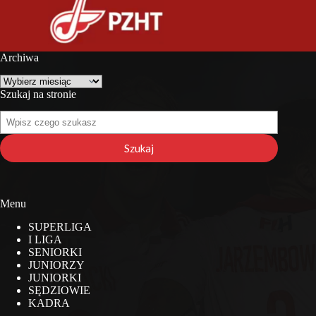
Archiwa
Archiwa
Szukaj na stronie
Szukaj
na
stronie
Szukaj
Menu
SUPERLIGA
I LIGA
SENIORKI
JUNIORZY
JUNIORKI
SĘDZIOWIE
KADRA