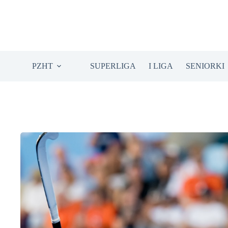
Przejdź
do
treści
PZHT
SUPERLIGA
I LIGA
SENIORKI