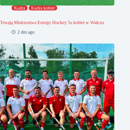
Kadra
Kadra kobiet
Trwają Mistrzostwa Europy Hockey 5s kobiet w Wałczu
2 dni ago