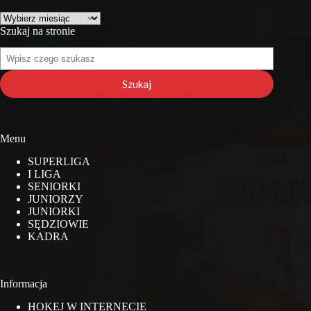
Archiwa
Szukaj na stronie
Szukaj
na
stronie
Szukaj
Menu
SUPERLIGA
I LIGA
SENIORKI
JUNIORZY
JUNIORKI
SĘDZIOWIE
KADRA
Informacja
HOKEJ W INTERNECIE