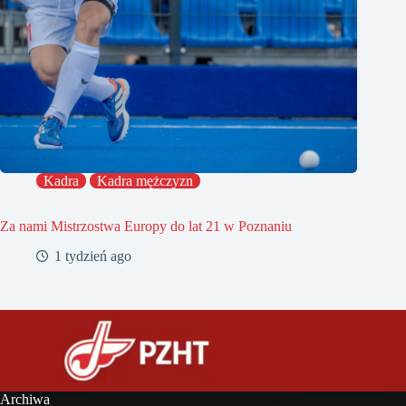
Kadra
Kadra mężczyzn
Za nami Mistrzostwa Europy do lat 21 w Poznaniu
1 tydzień ago
Archiwa