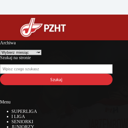
Archiwa
Archiwa
Szukaj na stronie
Szukaj
na
stronie
Szukaj
Menu
SUPERLIGA
I LIGA
SENIORKI
JUNIORZY