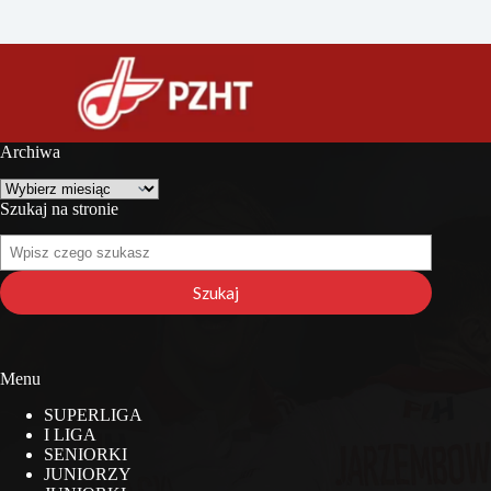
Archiwa
Archiwa
Szukaj na stronie
Szukaj
na
stronie
Szukaj
Menu
SUPERLIGA
I LIGA
SENIORKI
JUNIORZY