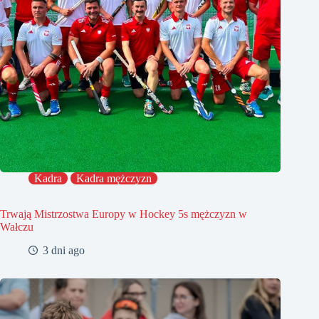
Kadra
Kadra mężczyzn
Trwają Mistrzostwa Europy w Hockey 5s mężczyzn w
Wałczu
3 dni ago