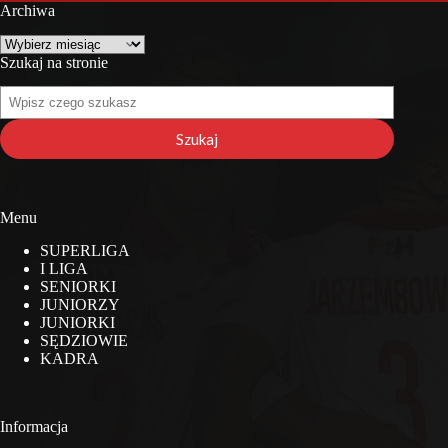
Archiwa
Archiwa
Szukaj na stronie
Szukaj
na
stronie
Szukaj
Menu
SUPERLIGA
I LIGA
SENIORKI
JUNIORZY
JUNIORKI
SĘDZIOWIE
KADRA
Informacja