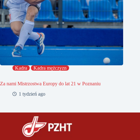
Kadra
Kadra mężczyzn
Za nami Mistrzostwa Europy do lat 21 w Poznaniu
1 tydzień ago