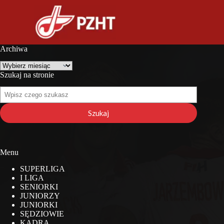
Archiwa
Archiwa
Szukaj na stronie
Szukaj
na
stronie
Szukaj
Menu
SUPERLIGA
I LIGA
SENIORKI
JUNIORZY
JUNIORKI
SĘDZIOWIE
KADRA