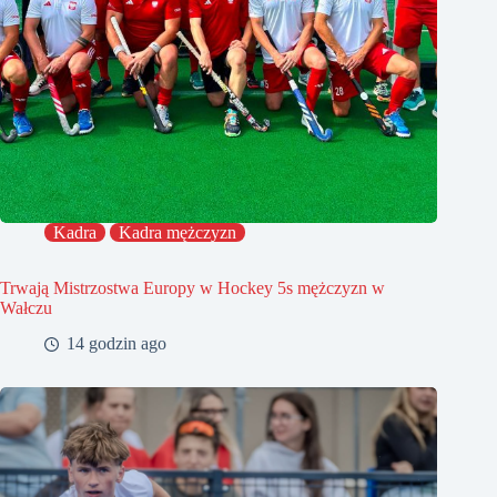
Kadra
Kadra mężczyzn
Trwają Mistrzostwa Europy w Hockey 5s mężczyzn w
Wałczu
14 godzin ago