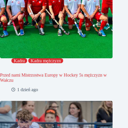
Kadra
Kadra mężczyzn
Przed nami Mistrzostwa Europy w Hockey 5s mężczyzn w
Wałczu
1 dzień ago