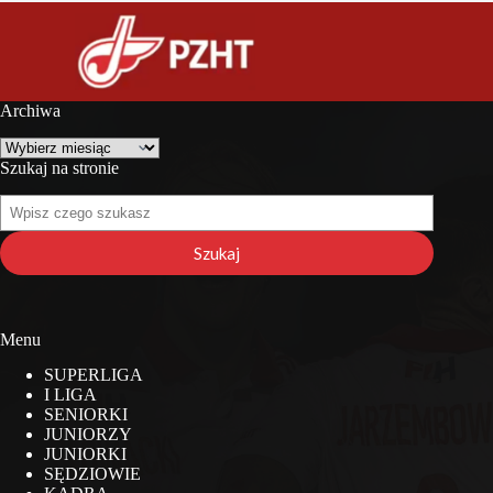
Archiwa
Archiwa
Szukaj na stronie
Szukaj
na
stronie
Szukaj
Menu
SUPERLIGA
I LIGA
SENIORKI
JUNIORZY
JUNIORKI
SĘDZIOWIE