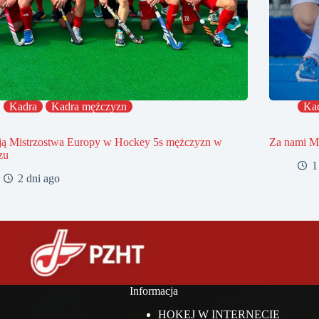
Kadra
Kadra mężczyzn
Ka
ją Mistrzostwa Europy w Hockey 5s mężczyzn w
Za nami Mi
zu
1
2 dni ago
Informacja
HOKEJ W INTERNECIE