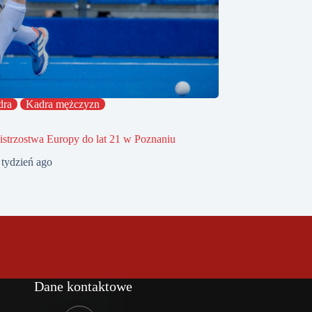
dra
Kadra mężczyzn
strzostwa Europy do lat 21 w Poznaniu
 tydzień ago
Dane kontaktowe