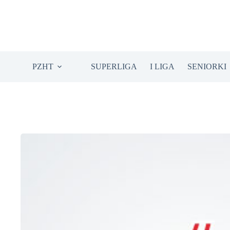
Przejdź
do
treści
PZHT
SUPERLIGA
I LIGA
SENIORKI