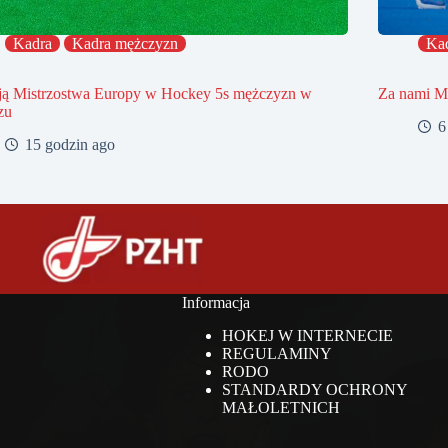
Kadra
Kadra mężczyzn
Ka
ją Mistrzostwa Europy w Hockey 5s mężczyzn w
Za nami Mi
zu
6
15 godzin ago
Informacja
HOKEJ W INTERNECIE
REGULAMINY
RODO
STANDARDY OCHRONY
MAŁOLETNICH