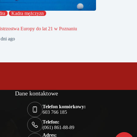
dra
Kadra mężczyzn
strzostwa Europy do lat 21 w Poznaniu
 dni ago
Dane kontaktowe
Telefon komórkowy:
603 766 185
Telefon:
(061) 861-88-89
Adres: