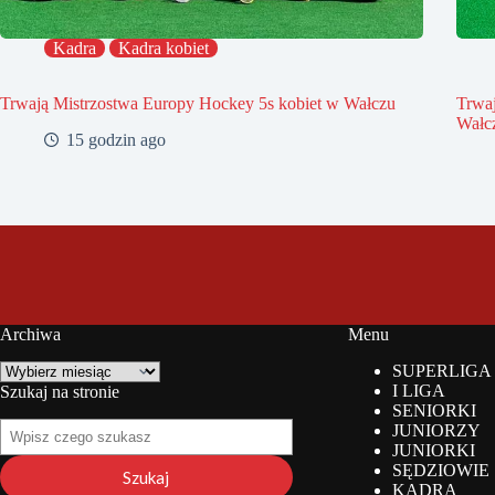
Kadra
Kadra kobiet
Trwają Mistrzostwa Europy Hockey 5s kobiet w Wałczu
Trwa
Wałc
15 godzin ago
Archiwa
Menu
Archiwa
SUPERLIGA
I LIGA
Szukaj na stronie
SENIORKI
Szukaj
JUNIORZY
na
JUNIORKI
stronie
SĘDZIOWIE
Szukaj
KADRA