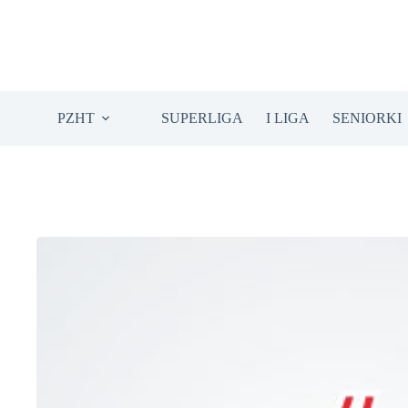
Przejdź
do
treści
PZHT
SUPERLIGA
I LIGA
SENIORKI