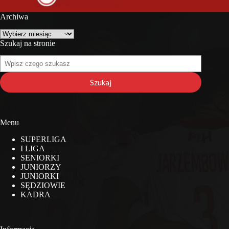
Archiwa
Archiwa
Szukaj na stronie
Szukaj
na
stronie
Szukaj
Menu
SUPERLIGA
I LIGA
SENIORKI
JUNIORZY
JUNIORKI
SĘDZIOWIE
KADRA