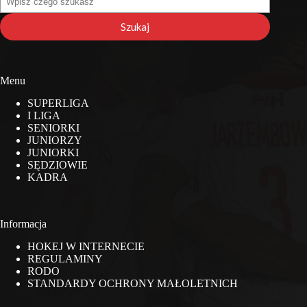
na
stronie
Szukaj
Menu
SUPERLIGA
I LIGA
SENIORKI
JUNIORZY
JUNIORKI
SĘDZIOWIE
KADRA
Informacja
HOKEJ W INTERNECIE
REGULAMINY
RODO
STANDARDY OCHRONY MAŁOLETNICH