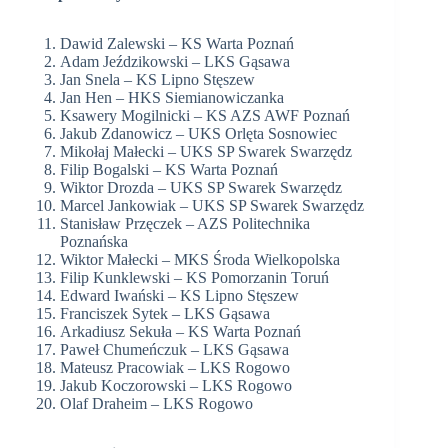
Dawid Zalewski – KS Warta Poznań
Adam Jeździkowski – LKS Gąsawa
Jan Snela – KS Lipno Stęszew
Jan Hen – HKS Siemianowiczanka
Ksawery Mogilnicki – KS AZS AWF Poznań
Jakub Zdanowicz – UKS Orlęta Sosnowiec
Mikołaj Małecki – UKS SP Swarek Swarzędz
Filip Bogalski – KS Warta Poznań
Wiktor Drozda – UKS SP Swarek Swarzędz
Marcel Jankowiak – UKS SP Swarek Swarzędz
Stanisław Przęczek – AZS Politechnika
Poznańska
Wiktor Małecki – MKS Środa Wielkopolska
Filip Kunklewski – KS Pomorzanin Toruń
Edward Iwański – KS Lipno Stęszew
Franciszek Sytek – LKS Gąsawa
Arkadiusz Sekuła – KS Warta Poznań
Paweł Chumeńczuk – LKS Gąsawa
Mateusz Pracowiak – LKS Rogowo
Jakub Koczorowski – LKS Rogowo
Olaf Draheim – LKS Rogowo