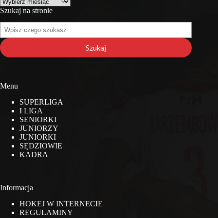
Archiwa
Szukaj na stronie
Szukaj
na
stronie
Szukaj
Menu
SUPERLIGA
I LIGA
SENIORKI
JUNIORZY
JUNIORKI
SĘDZIOWIE
KADRA
Informacja
HOKEJ W INTERNECIE
REGULAMINY