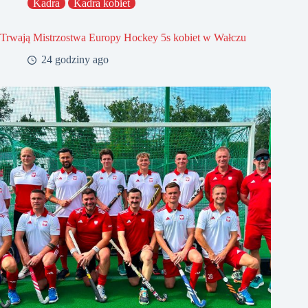
Kadra
Kadra kobiet
Trwają Mistrzostwa Europy Hockey 5s kobiet w Wałczu
24 godziny ago