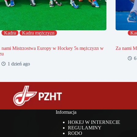
Kadra
Kadra mężczyzn
Ka
d nami Mistrzostwa Europy w Hockey 5s mężczyzn w
Za nami Mi
zu
6
1 dzień ago
Informacja
HOKEJ W INTERNECIE
REGULAMINY
RODO