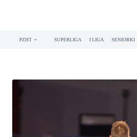
Przejdź
do
treści
PZHT
SUPERLIGA
I LIGA
SENIORKI