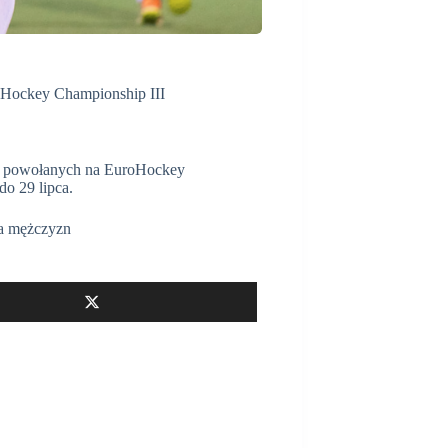
oHockey Championship III
istę powołanych na EuroHockey
do 29 lipca.
a mężczyzn