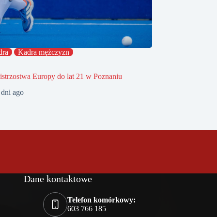
dra
Kadra mężczyzn
strzostwa Europy do lat 21 w Poznaniu
 dni ago
Dane kontaktowe
Telefon komórkowy:
603 766 185