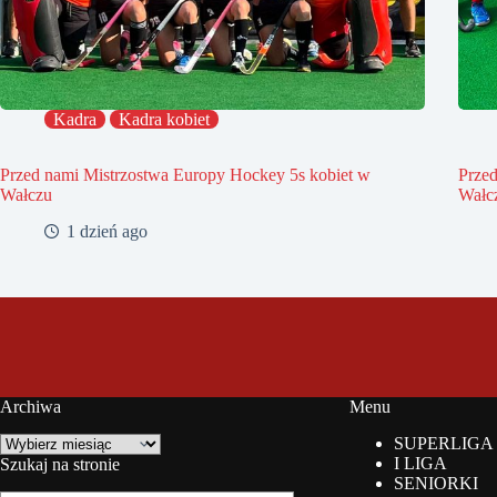
Kadra
Kadra kobiet
Przed nami Mistrzostwa Europy Hockey 5s kobiet w
Prze
Wałczu
Wałc
1 dzień ago
Archiwa
Menu
Archiwa
SUPERLIGA
I LIGA
Szukaj na stronie
SENIORKI