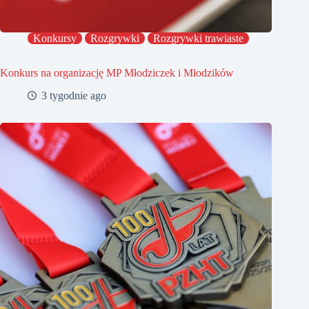
Konkursy
Rozgrywki
Rozgrywki trawiaste
Konkurs na organizację MP Młodziczek i Młodzików
3 tygodnie ago