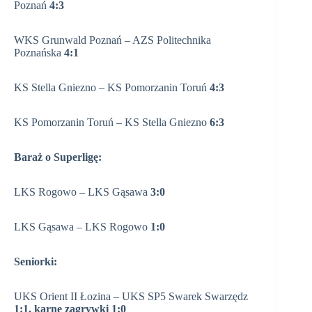
Poznań
4:3
WKS Grunwald Poznań – AZS Politechnika
Poznańska
4:1
KS Stella Gniezno – KS Pomorzanin Toruń
4:3
KS Pomorzanin Toruń – KS Stella Gniezno
6:3
Baraż o Superligę:
LKS Rogowo – LKS Gąsawa
3:0
LKS Gąsawa – LKS Rogowo
1:0
Seniorki:
UKS Orient II Łozina – UKS SP5 Swarek Swarzędz
1:1, karne zagrywki 1:0