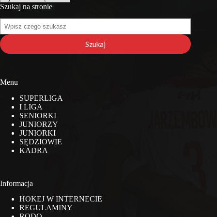
Szukaj na stronie
Szukaj
na
stronie
Szukaj
Menu
SUPERLIGA
I LIGA
SENIORKI
JUNIORZY
JUNIORKI
SĘDZIOWIE
KADRA
Informacja
HOKEJ W INTERNECIE
REGULAMINY
RODO