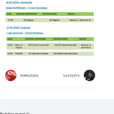
POPRZEDNI
NASTĘPNY
Podobne materiały