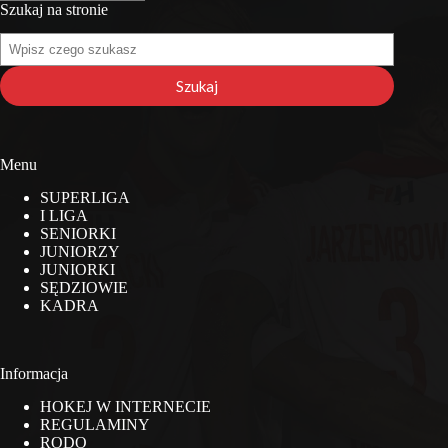
Szukaj na stronie
Szukaj
na
stronie
Szukaj
Menu
SUPERLIGA
I LIGA
SENIORKI
JUNIORZY
JUNIORKI
SĘDZIOWIE
KADRA
Informacja
HOKEJ W INTERNECIE
REGULAMINY
RODO