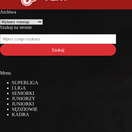
Archiwa
Archiwa
Szukaj na stronie
Szukaj
na
stronie
Szukaj
Menu
SUPERLIGA
I LIGA
SENIORKI
JUNIORZY
JUNIORKI
SĘDZIOWIE
KADRA