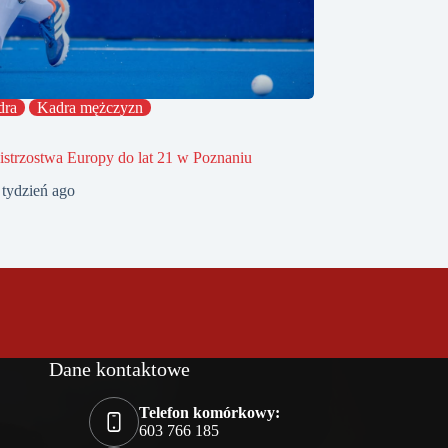
dra
Kadra mężczyzn
strzostwa Europy do lat 21 w Poznaniu
 tydzień ago
Dane kontaktowe
Telefon komórkowy:
603 766 185