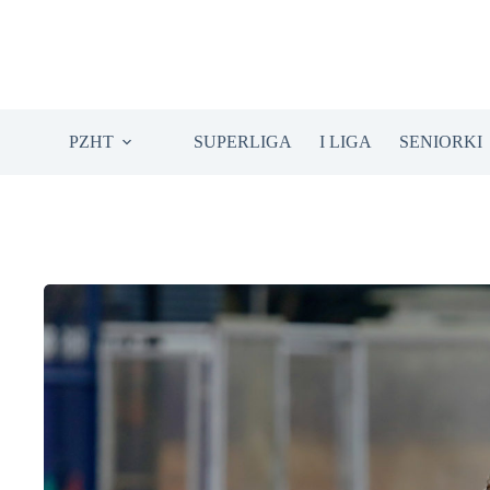
Przejdź
do
treści
PZHT
SUPERLIGA
I LIGA
SENIORKI