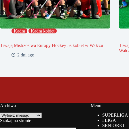
Kadra
Kadra kobiet
Trwają Mistrzostwa Europy Hockey 5s kobiet w Wałczu
Trwa
Wałc
2 dni ago
Archiwa
Menu
Archiwa
SUPERLIGA
I LIGA
Szukaj na stronie
SENIORKI