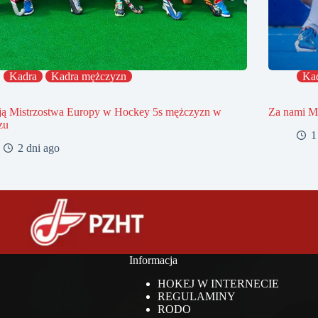
Kadra
Kadra mężczyzn
Ka
ją Mistrzostwa Europy w Hockey 5s mężczyzn w
Za nami Mi
zu
1
2 dni ago
Informacja
HOKEJ W INTERNECIE
REGULAMINY
RODO