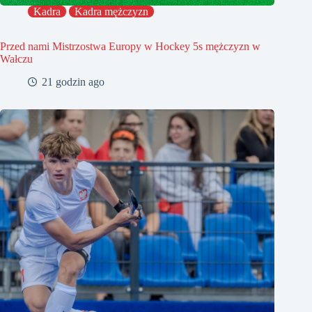
Kadra
Kadra mężczyzn
Przed nami Mistrzostwa Europy w Hockey 5s mężczyzn w
Wałczu
21 godzin ago