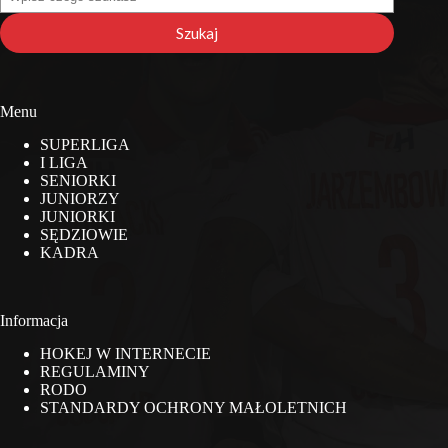
na
stronie
Szukaj
Menu
SUPERLIGA
I LIGA
SENIORKI
JUNIORZY
JUNIORKI
SĘDZIOWIE
KADRA
Informacja
HOKEJ W INTERNECIE
REGULAMINY
RODO
STANDARDY OCHRONY MAŁOLETNICH