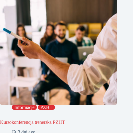
Informacje
PZHT
Kursokonferencja trenerska PZHT
3 dni ago