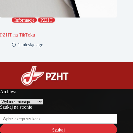
Informacje
PZHT
PZHT na TikToku
1 miesiąc ago
Archiwa
Archiwa
Szukaj na stronie
Szukaj
na
stronie
Szukaj