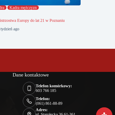
dra
Kadra mężczyzn
strzostwa Europy do lat 21 w Poznaniu
 tydzień ago
Dane kontaktowe
Telefon komórkowy:
603 766 185
Telefon:
(061) 861-88-89
Adres:
ul. Starołęcka 36 61-361