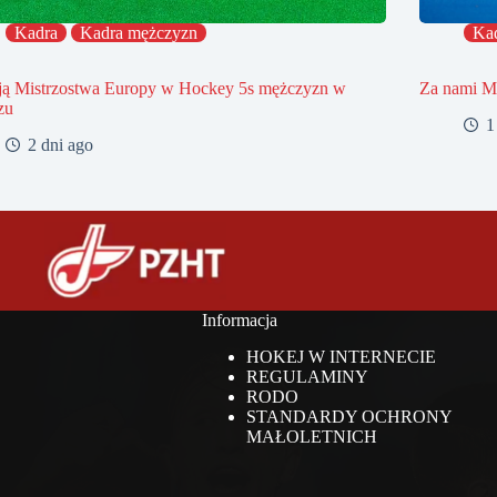
Kadra
Kadra mężczyzn
Ka
ją Mistrzostwa Europy w Hockey 5s mężczyzn w
Za nami Mi
zu
1
2 dni ago
Informacja
HOKEJ W INTERNECIE
REGULAMINY
RODO
STANDARDY OCHRONY
MAŁOLETNICH