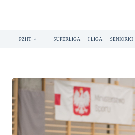
Przejdź
do
treści
PZHT
SUPERLIGA
I LIGA
SENIORKI