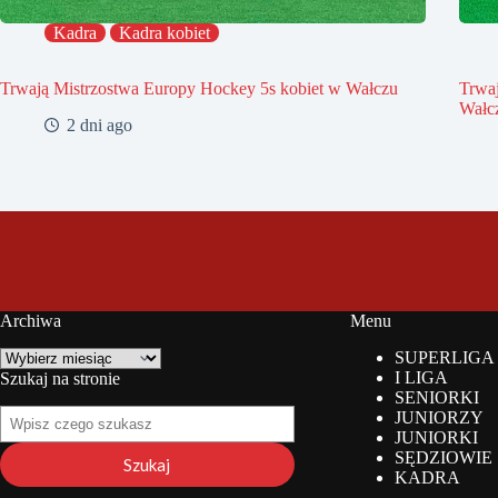
Kadra
Kadra kobiet
Trwają Mistrzostwa Europy Hockey 5s kobiet w Wałczu
Trwa
Wałc
2 dni ago
Archiwa
Menu
Archiwa
SUPERLIGA
I LIGA
Szukaj na stronie
SENIORKI
Szukaj
JUNIORZY
na
JUNIORKI
stronie
SĘDZIOWIE
Szukaj
KADRA