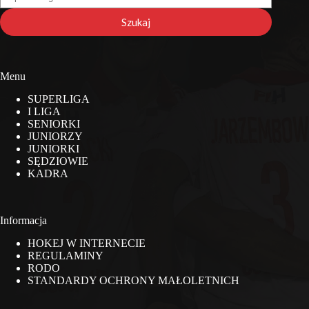
na
stronie
Szukaj
Menu
SUPERLIGA
I LIGA
SENIORKI
JUNIORZY
JUNIORKI
SĘDZIOWIE
KADRA
Informacja
HOKEJ W INTERNECIE
REGULAMINY
RODO
STANDARDY OCHRONY MAŁOLETNICH