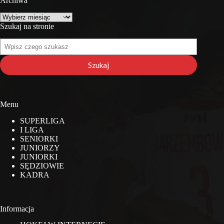
Archiwa
Archiwa
Szukaj na stronie
Szukaj
na
stronie
Szukaj
Menu
SUPERLIGA
I LIGA
SENIORKI
JUNIORZY
JUNIORKI
SĘDZIOWIE
KADRA
Informacja