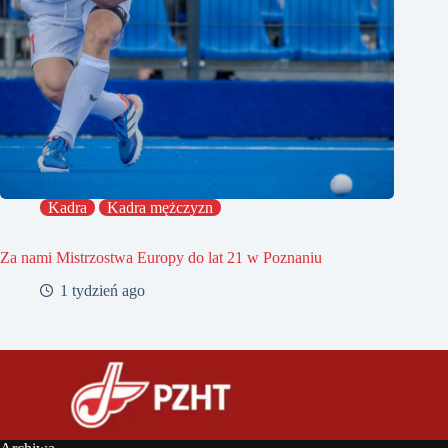
Kadra
Kadra mężczyzn
Za nami Mistrzostwa Europy do lat 21 w Poznaniu
1 tydzień ago