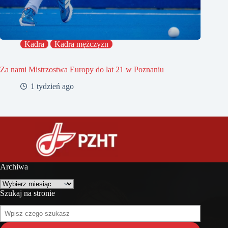
Kadra
Kadra mężczyzn
Za nami Mistrzostwa Europy do lat 21 w Poznaniu
1 tydzień ago
Archiwa
Archiwa
Szukaj na stronie
Szukaj
na
stronie