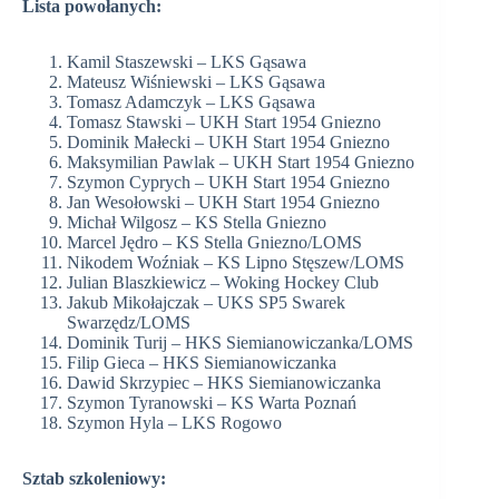
Lista powołanych:
Kamil Staszewski – LKS Gąsawa
Mateusz Wiśniewski – LKS Gąsawa
Tomasz Adamczyk – LKS Gąsawa
Tomasz Stawski – UKH Start 1954 Gniezno
Dominik Małecki – UKH Start 1954 Gniezno
Maksymilian Pawlak – UKH Start 1954 Gniezno
Szymon Cyprych – UKH Start 1954 Gniezno
Jan Wesołowski – UKH Start 1954 Gniezno
Michał Wilgosz – KS Stella Gniezno
Marcel Jędro – KS Stella Gniezno/LOMS
Nikodem Woźniak – KS Lipno Stęszew/LOMS
Julian Blaszkiewicz – Woking Hockey Club
Jakub Mikołajczak – UKS SP5 Swarek
Swarzędz/LOMS
Dominik Turij – HKS Siemianowiczanka/LOMS
Filip Gieca – HKS Siemianowiczanka
Dawid Skrzypiec – HKS Siemianowiczanka
Szymon Tyranowski – KS Warta Poznań
Szymon Hyla – LKS Rogowo
Sztab szkoleniowy: