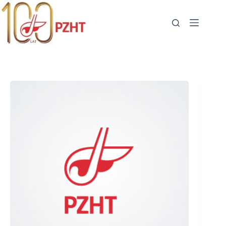
Przejdź
do
treści