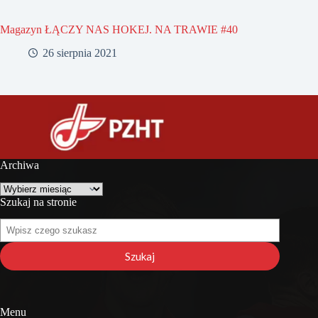
Magazyn ŁĄCZY NAS HOKEJ. NA TRAWIE #40
26 sierpnia 2021
Archiwa
Archiwa
Szukaj na stronie
Szukaj
na
stronie
Szukaj
Menu