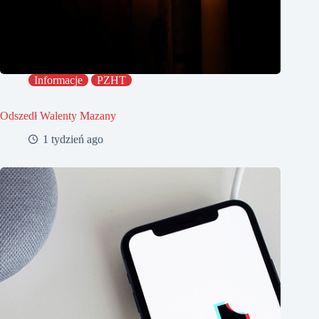
Informacje
PZHT
Odszedł Walenty Mazany
1 tydzień ago