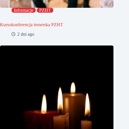
Informacje
PZHT
Kursokonferencja trenerska PZHT
2 dni ago