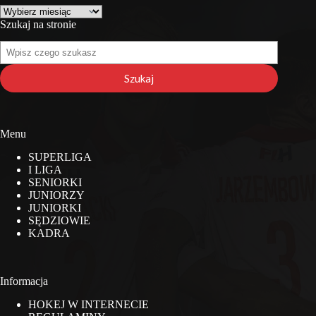
Archiwa
Szukaj na stronie
Szukaj
na
stronie
Szukaj
Menu
SUPERLIGA
I LIGA
SENIORKI
JUNIORZY
JUNIORKI
SĘDZIOWIE
KADRA
Informacja
HOKEJ W INTERNECIE