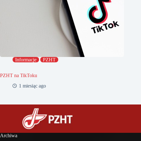
Informacje
PZHT
PZHT na TikToku
1 miesiąc ago
Archiwa