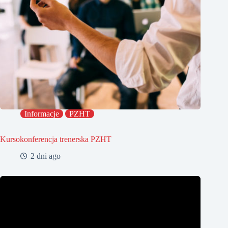
Informacje
PZHT
Kursokonferencja trenerska PZHT
2 dni ago