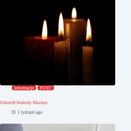
Informacje
PZHT
Odszedł Walenty Mazany
1 tydzień ago