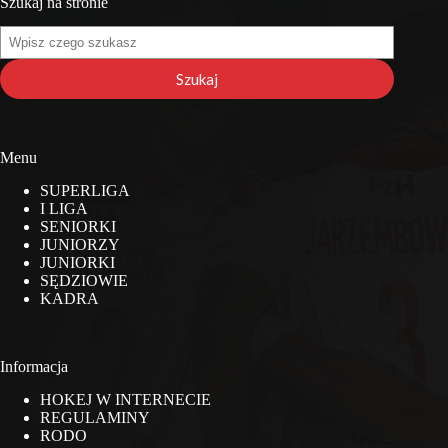
Szukaj na stronie
Szukaj
na
stronie
Szukaj
Menu
SUPERLIGA
I LIGA
SENIORKI
JUNIORZY
JUNIORKI
SĘDZIOWIE
KADRA
Informacja
HOKEJ W INTERNECIE
REGULAMINY
RODO