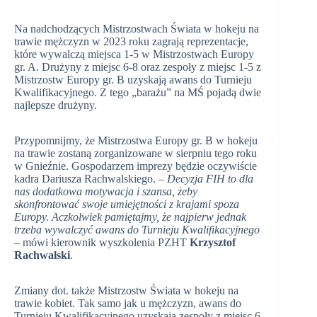
Na nadchodzących Mistrzostwach Świata w hokeju na
trawie mężczyzn w 2023 roku zagrają reprezentacje,
które wywalczą miejsca 1-5 w Mistrzostwach Europy
gr. A. Drużyny z miejsc 6-8 oraz zespoły z miejsc 1-5 z
Mistrzostw Europy gr. B uzyskają awans do Turnieju
Kwalifikacyjnego. Z tego „barażu” na MŚ pojadą dwie
najlepsze drużyny.
Przypomnijmy, że Mistrzostwa Europy gr. B w hokeju
na trawie zostaną zorganizowane w sierpniu tego roku
w Gnieźnie. Gospodarzem imprezy będzie oczywiście
kadra Dariusza Rachwalskiego. –
Decyzja FIH to dla
nas dodatkowa motywacja i szansa, żeby
skonfrontować swoje umiejętności z krajami spoza
Europy. Aczkolwiek pamiętajmy, że najpierw jednak
trzeba wywalczyć awans do Turnieju Kwalifikacyjnego
– mówi kierownik wyszkolenia PZHT
Krzysztof
Rachwalski
.
Zmiany dot. także Mistrzostw Świata w hokeju na
trawie kobiet. Tak samo jak u mężczyzn, awans do
Turnieju Kwalifikacyjnego uzyskają zespoły z miejsc 6-