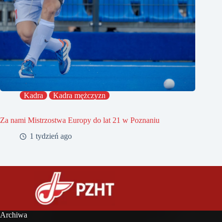
Kadra
Kadra mężczyzn
Za nami Mistrzostwa Europy do lat 21 w Poznaniu
1 tydzień ago
Archiwa