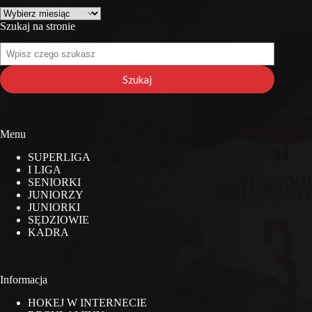
Archiwa
Szukaj na stronie
Szukaj
na
stronie
Szukaj
Menu
SUPERLIGA
I LIGA
SENIORKI
JUNIORZY
JUNIORKI
SĘDZIOWIE
KADRA
Informacja
HOKEJ W INTERNECIE