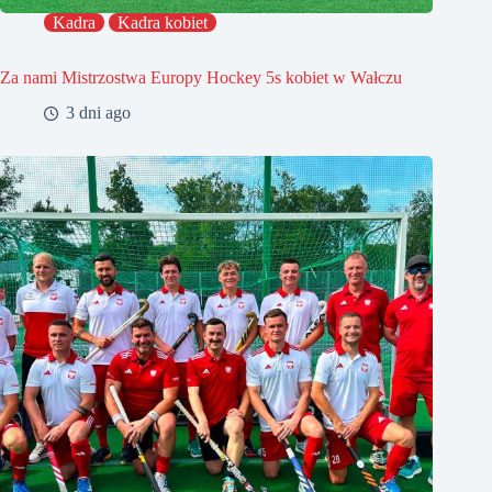
Kadra
Kadra kobiet
Za nami Mistrzostwa Europy Hockey 5s kobiet w Wałczu
3 dni ago