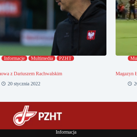
Informacje
Multimedia
PZHT
Mul
owa z Dariuszem Rachwalskim
Magazyn
20 stycznia 2022
2
Informacja