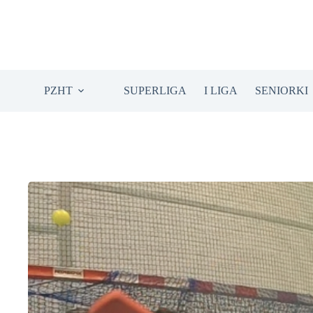
Przejdź
do
treści
PZHT
SUPERLIGA
I LIGA
SENIORKI