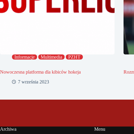
Informacje
Multimedia
PZHT
Nowoczesna platforma dla kibiców hokeja
Rozm
7 września 2023
Archiwa
Menu